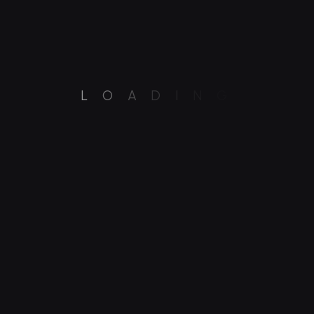
L
O
A
D
I
N
G
ОБСУДИМ ЗАДАЧУ
Есть проект или
идея? Определим
следующий шаг